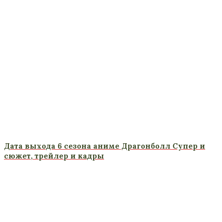
Дата выхода 6 сезона аниме Драгонболл Супер и
сюжет, трейлер и кадры