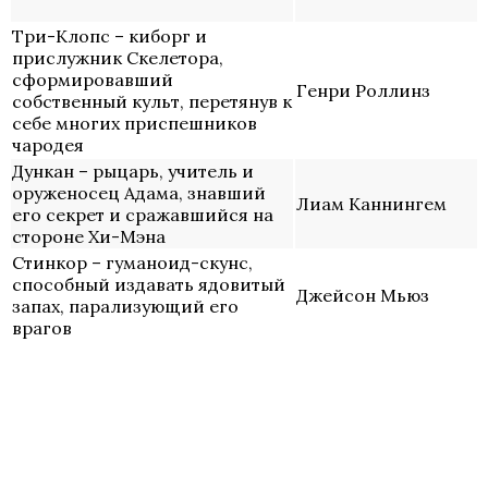
Три-Клопс – киборг и
прислужник Скелетора,
сформировавший
Генри Роллинз
собственный культ, перетянув к
себе многих приспешников
чародея
Дункан – рыцарь, учитель и
оруженосец Адама, знавший
Лиам Каннингем
его секрет и сражавшийся на
стороне Хи-Мэна
Стинкор – гуманоид-скунс,
способный издавать ядовитый
Джейсон Мьюз
запах, парализующий его
врагов