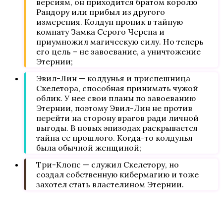
версиям, он приходится братом королю
Рандору или прибыл из другого
измерения. Колдун проник в тайную
комнату Замка Серого Черепа и
приумножил магическую силу. Но теперь
его цель – не завоевание, а уничтожение
Этернии;
Эвил-Лин — колдунья и приспешница
Скелетора, способная принимать чужой
облик. У нее свои планы по завоеванию
Этернии, поэтому Эвил-Лин не против
перейти на сторону врагов ради личной
выгоды. В новых эпизодах раскрывается
тайна ее прошлого. Когда-то колдунья
была обычной женщиной;
Три-Клопс — служил Скелетору, но
создал собственную кибермагию и тоже
захотел стать властелином Этернии.