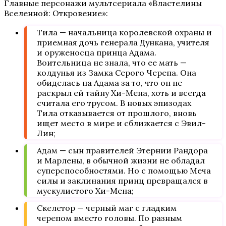
Главные персонажи мультсериала «Властелины
Вселенной: Откровение»:
Тила — начальница королевской охраны и
приемная дочь генерала Дункана, учителя
и оруженосца принца Адама.
Воительница не знала, что ее мать —
колдунья из Замка Серого Черепа. Она
обиделась на Адама за то, что он не
раскрыл ей тайну Хи-Мена, хоть и всегда
считала его трусом. В новых эпизодах
Тила отказывается от прошлого, вновь
ищет место в мире и сближается с Эвил-
Лин;
Адам — сын правителей Этернии Рандора
и Марлены, в обычной жизни не обладал
суперспособностями. Но с помощью Меча
силы и заклинания принц превращался в
мускулистого Хи-Мена;
Скелетор — черный маг с гладким
черепом вместо головы. По разным