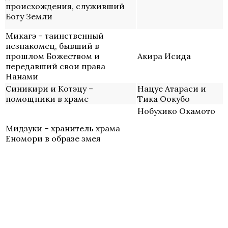
происхождения, служивший
Богу Земли
Микагэ – таинственный
незнакомец, бывший в
прошлом Божеством и
Акира Исида
передавший свои права
Нанами
Синикири и Котэцу –
Нацуе Атараси и
помощники в храме
Тика Оокубо
Нобухико Окамото
Мидзуки – хранитель храма
Еномори в образе змея