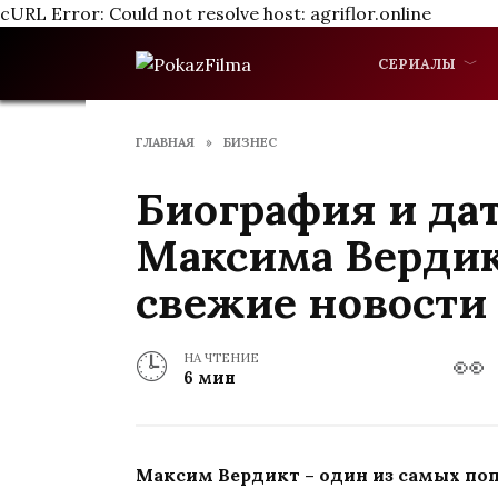
cURL Error: Could not resolve host: agriflor.online
Перейти
СЕРИАЛЫ
к
содержанию
ГЛАВНАЯ
»
БИЗНЕС
Биография и да
Максима Вердик
свежие новости
НА ЧТЕНИЕ
6 мин
Максим Вердикт – один из самых по