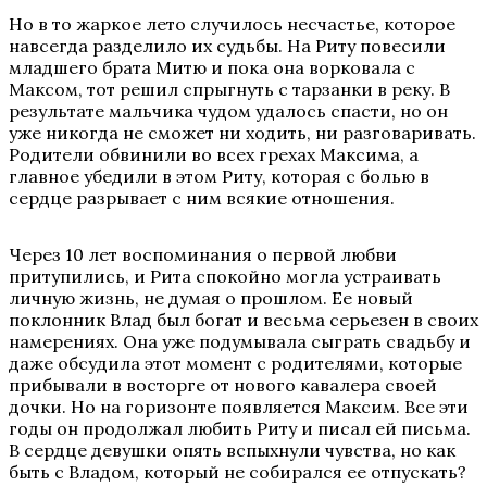
Но в то жаркое лето случилось несчастье, которое
навсегда разделило их судьбы. На Риту повесили
младшего брата Митю и пока она ворковала с
Максом, тот решил спрыгнуть с тарзанки в реку. В
результате мальчика чудом удалось спасти, но он
уже никогда не сможет ни ходить, ни разговаривать.
Родители обвинили во всех грехах Максима, а
главное убедили в этом Риту, которая с болью в
сердце разрывает с ним всякие отношения.
Через 10 лет воспоминания о первой любви
притупились, и Рита спокойно могла устраивать
личную жизнь, не думая о прошлом. Ее новый
поклонник Влад был богат и весьма серьезен в своих
намерениях. Она уже подумывала сыграть свадьбу и
даже обсудила этот момент с родителями, которые
прибывали в восторге от нового кавалера своей
дочки. Но на горизонте появляется Максим. Все эти
годы он продолжал любить Риту и писал ей письма.
В сердце девушки опять вспыхнули чувства, но как
быть с Владом, который не собирался ее отпускать?