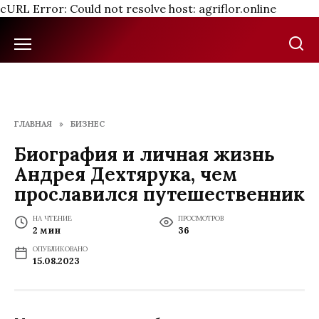
cURL Error: Could not resolve host: agriflor.online
Перейти
к
содержанию
ГЛАВНАЯ
»
БИЗНЕС
Биография и личная жизнь
Андрея Дехтярука, чем
прославился путешественник
НА ЧТЕНИЕ
ПРОСМОТРОВ
2 мин
36
ОПУБЛИКОВАНО
15.08.2023