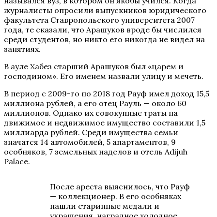
назывался вуз, в котором он якобы учился. Когда
журналисты опросили выпускников юридического
факультета Ставропольского университета 2007
года, те сказали, что Арашуков вроде бы числился
среди студентов, но никто его никогда не видел на
занятиях.
В ауле Хабез старший Арашуков был «царем и
господином». Его именем назвали улицу и мечеть.
В период с 2009-го по 2018 год Рауф имел доход 15,5
миллиона рублей, а его отец Рауль — около 60
миллионов. Однако их совокупные траты на
движимое и недвижимое имущество составили 1,5
миллиарда рублей. Среди имущества семьи
значатся 14 автомобилей, 5 апартаментов, 9
особняков, 7 земельных наделов и отель Adijuh
Palace.
После ареста выяснилось, что Рауф
— коллекционер. В его особняках
нашли старинные медали и
украшения, наградное холодное