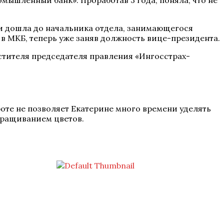
ышленный банк». Проработав 3 года, поняла, что не
 и дошла до начальника отдела, занимающегося
в МКБ, теперь уже заняв должность вице-президента.
естителя председателя правления «Ингосстрах-
боте не позволяет Екатерине много времени уделять
ыращиванием цветов.