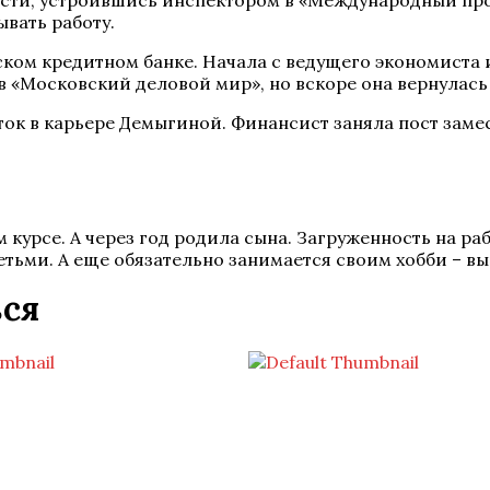
ости, устроившись инспектором в «Международный пром
вать работу.
ском кредитном банке. Начала с ведущего экономиста
 «Московский деловой мир», но вскоре она вернулась 
ток в карьере Демыгиной. Финансист заняла пост зам
курсе. А через год родила сына. Загруженность на ра
етьми. А еще обязательно занимается своим хобби – в
ься