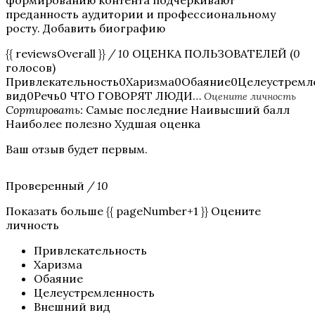
формированию контента подчеркивают
преданность аудитории и профессиональному
росту. Добавить биографию
{{ reviewsOverall }}
/ 10
ОЦЕНКА ПОЛЬЗОВАТЕЛЕЙ (
0
голосов)
Привлекательность0Харизма0Обаяние0Целеустрем
вид0Речь0 ЧТО ГОВОРЯТ ЛЮДИ…
Оцените личность
Сортировать:
Самые последние Наивысший балл
Наиболее полезно Худшая оценка
Ваш отзыв будет первым.
Проверенный
/ 10
Показать больше {{ pageNumber+1 }} Оцените
личность
Привлекательность
Харизма
Обаяние
Целеустремленность
Внешний вид