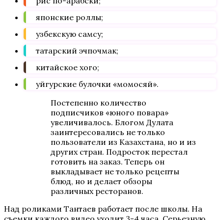
рис по-арабски;
японские роллы;
узбекскую самсу;
татарский эчпочмак;
китайское хого;
уйгурские булочки «момосяй».
Постепенно количество
подписчиков «юного повара»
увеличивалось. Блогом Дулата
заинтересовались не только
пользователи из Казахстана, но и из
других стран. Подросток перестал
готовить на заказ. Теперь он
выкладывает не только рецепты
блюд, но и делает обзоры
различных ресторанов.
Над роликами Тантаев работает после школы. На
съемки каждого видео уходит 3-4 часа. Серьезную