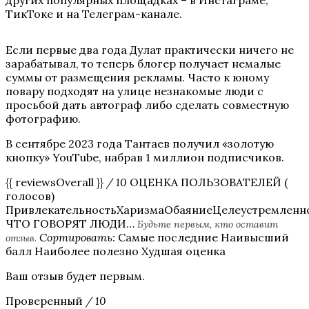
ТикТоке и на Телеграм-канале.
Если первые два года Дулат практически ничего не
зарабатывал, то теперь блогер получает немалые
суммы от размещения рекламы. Часто к юному
повару подходят на улице незнакомые люди с
просьбой дать автограф либо сделать совместную
фотографию.
В сентябре 2023 года Тантаев получил «золотую
кнопку» YouTube, набрав 1 миллион подписчиков.
{{ reviewsOverall }}
/ 10
ОЦЕНКА ПОЛЬЗОВАТЕЛЕЙ (
голосов)
ПривлекательностьХаризмаОбаяниеЦелеустремленн
ЧТО ГОВОРЯТ ЛЮДИ…
Будьте первым, кто оставит
Сортировать:
Самые последние Наивысший
отзыв.
балл Наиболее полезно Худшая оценка
Ваш отзыв будет первым.
Проверенный
/ 10