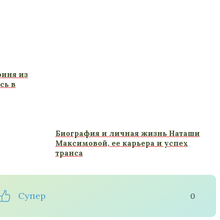
оиня из
сь в
Биография и личная жизнь Наташи
Максимовой, ее карьера и успех
транса
Супер
0