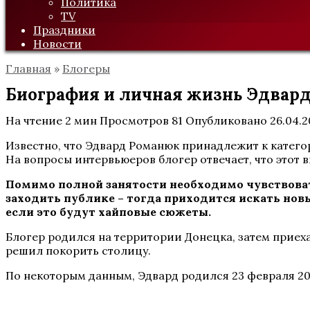
Политика
TV
Праздники
Новости
Главная
»
Блогеры
Биография и личная жизнь Эдварда 
На чтение
2 мин
Просмотров
81
Опубликовано
26.04.
Известно, что Эдвард Романюк принадлежит к катего
На вопросы интервьюеров блогер отвечает, что этот в
Помимо полной занятости необходимо чувствоват
заходить публике – тогда приходится искать нов
если это будут хайповые сюжеты.
Блогер родился на территории Донецка, затем приеха
решил покорить столицу.
По некоторым данным, Эдвард родился 23 февраля 20