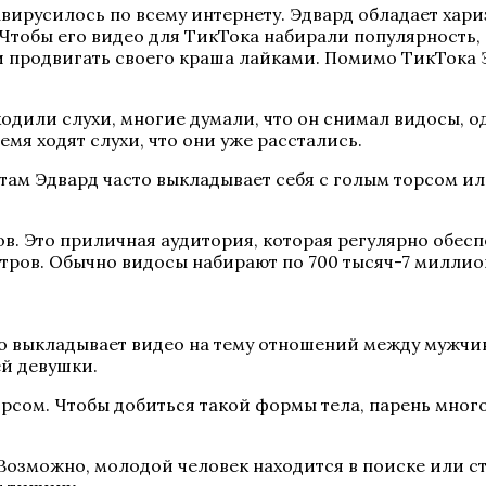
завирусилось по всему интернету. Эдвард обладает хар
Чтобы его видео для ТикТока набирали популярность, 
и продвигать своего краша лайками. Помимо ТикТока Э
одили слухи, многие думали, что он снимал видосы, 
мя ходят слухи, что они уже расстались.
, там Эдвард часто выкладывает себя с голым торсом 
в. Это приличная аудитория, которая регулярно обес
тров. Обычно видосы набирают по 700 тысяч-7 миллио
го выкладывает видео на тему отношений между мужчи
ей девушки.
рсом. Чтобы добиться такой формы тела, парень много
Возможно, молодой человек находится в поиске или ст