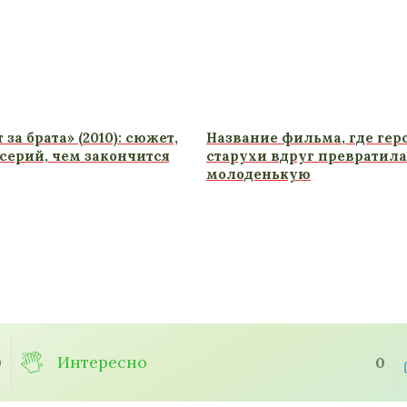
за брата» (2010): сюжет,
Название фильма, где гер
серий, чем закончится
старухи вдруг превратила
молоденькую
Интересно
0
0