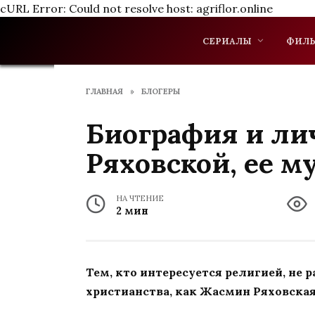
cURL Error: Could not resolve host: agriflor.online
Перейти
к
СЕРИАЛЫ
ФИЛ
содержанию
ГЛАВНАЯ
»
БЛОГЕРЫ
Биография и л
Ряховской, ее м
НА ЧТЕНИЕ
2 мин
Тем, кто интересуется религией, не 
христианства, как Жасмин Ряховская