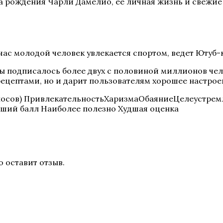
а рождения Чарли Дамелио, ее личная жизнь и свежие
час молодой человек увлекается спортом, ведет Ютуб-к
 подписалось более двух с половиной миллионов челов
ецептами, но и дарит пользователям хорошее настрое
осов) ПривлекательностьХаризмаОбаяниеЦелеустр
ший балл Наиболее полезно Худшая оценка
о оставит отзыв.