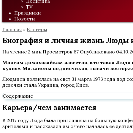
Политика
TV
Праздники
Новости
Главная
»
Блогеры
Биография и личная жизнь Люды и
На чтение
2 мин
Просмотров
67
Опубликовано
04.10.
Многим домохозяйкам известно, кто такая Люда 
кухня». Миллионы подписчиков, тысячи восторже
Людмила появилась на свет 31 марта 1973 года под 
девочки стала Украина, город Киев.
Содержание
Карьера/чем занимается
В 2017 году Люда была приглашена на большую конфе
зрителями и рассказала им с чего началась ее деятель