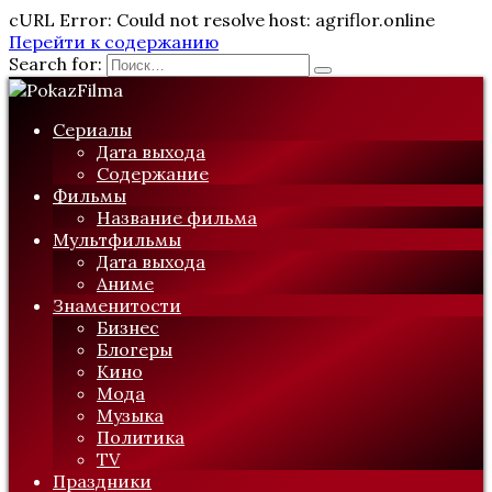
cURL Error: Could not resolve host: agriflor.online
Перейти к содержанию
Search for:
Сериалы
Дата выхода
Содержание
Фильмы
Название фильма
Мультфильмы
Дата выхода
Аниме
Знаменитости
Бизнес
Блогеры
Кино
Мода
Музыка
Политика
TV
Праздники