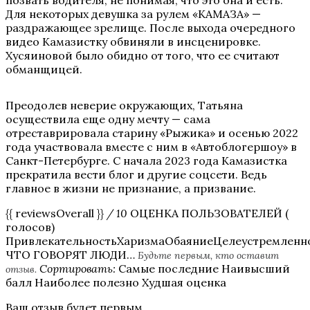
позвать водителя, не понимая, что это она и есть.
Для некоторых девушка за рулем «КАМАЗА» —
раздражающее зрелище. После выхода очередного
видео Камазистку обвиняли в инсценировке.
Хусяиновой было обидно от того, что ее считают
обманщицей.
Преодолев неверие окружающих, Татьяна
осуществила еще одну мечту — сама
отреставрировала старину «Рыжика» и осенью 2022
года участвовала вместе с ним в «Автоблогершоу» в
Санкт-Петербурге. С начала 2023 года Камазистка
прекратила вести блог и другие соцсети. Ведь
главное в жизни не признание, а призвание.
{{ reviewsOverall }}
/ 10
ОЦЕНКА ПОЛЬЗОВАТЕЛЕЙ (
голосов)
ПривлекательностьХаризмаОбаяниеЦелеустремленн
ЧТО ГОВОРЯТ ЛЮДИ…
Будьте первым, кто оставит
Сортировать:
Самые последние Наивысший
отзыв.
балл Наиболее полезно Худшая оценка
Ваш отзыв будет первым.