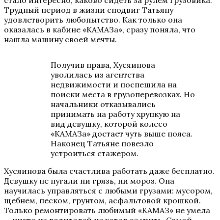
стало интересно, каково сидеть за рулем грузовика.
Трудный период в жизни сподвиг Татьяну
удовлетворить любопытство. Как только она
оказалась в кабине «КАМАЗа», сразу поняла, что
нашла машину своей мечты.
Получив права, Хусяинова
уволилась из агентства
недвижимости и поспешила на
поиски места в грузоперевозках. Но
начальники отказывались
принимать на работу хрупкую на
вид девушку, которой колесо
«КАМАЗа» достает чуть выше пояса.
Наконец Татьяне повезло
устроиться стажером.
Хусяинова была счастлива работать даже бесплатно.
Девушку не пугали ни грязь, ни мороз. Она
научилась управляться с любыми грузами: мусором,
щебнем, песком, грунтом, асфальтовой крошкой.
Только ремонтировать любимый «КАМАЗ» не умела