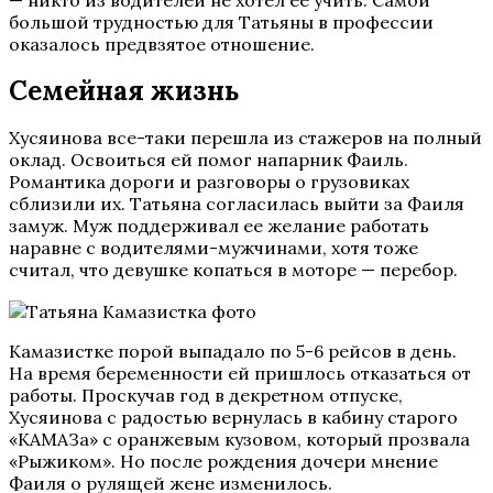
— никто из водителей не хотел ее учить. Самой
большой трудностью для Татьяны в профессии
оказалось предвзятое отношение.
Семейная жизнь
Хусяинова все-таки перешла из стажеров на полный
оклад. Освоиться ей помог напарник Фаиль.
Романтика дороги и разговоры о грузовиках
сблизили их. Татьяна согласилась выйти за Фаиля
замуж. Муж поддерживал ее желание работать
наравне с водителями-мужчинами, хотя тоже
считал, что девушке копаться в моторе — перебор.
Камазистке порой выпадало по 5-6 рейсов в день.
На время беременности ей пришлось отказаться от
работы. Проскучав год в декретном отпуске,
Хусяинова с радостью вернулась в кабину старого
«КАМАЗа» с оранжевым кузовом, который прозвала
«Рыжиком». Но после рождения дочери мнение
Фаиля о рулящей жене изменилось.