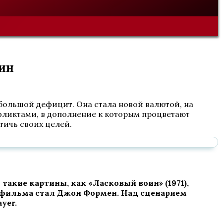
чин
ь большой дефицит. Она стала новой валютой, на
фликтами, в дополнение к которым процветают
тичь своих целей.
акие картины, как «Ласковый воин» (1971),
ом фильма стал Джон Формен. Над сценарием
yer
.