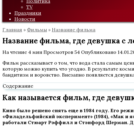
Политика
TV
Праздники
Новости
Главная
»
Фильмы
»
Название фильма
Название фильма, где девушка с л
На чтение
4 мин
Просмотров
54
Опубликовано
14.01.
Фильм рассказывает о том, что вода стала самым цен
которую можно купить что угодно. В результате кос
бандитизм и воровство. Внезапно появляется девушка,
Содержание
Как называется фильм, где девушк
Кино было решено снять еще в 1984 году. Его реж
«Филадельфийский эксперимент» (1984), «Мак и я
работали Стюарт Рэффилл и Стэнфорд Шерман. 