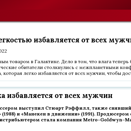
егкостью избавляется от всех муж
2022
ным товаром в Галактике. Дело в том, что влага тепер
мические обитатели столкнулись с межпланетными кон
 которая легко избавляется от всех мужчин, чтобы дос
а избавляется от всех мужчин
иссером выступил Стюарт Рэффилл, также снявший т
» (1988) и «Манекен в движении» (1991). Продюсер
Дистрибьютером стала компания
Metro
–
Goldwyn
–
Ma