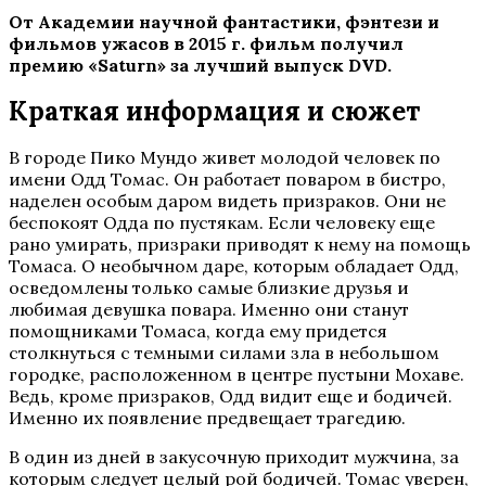
От Академии научной фантастики, фэнтези и
фильмов ужасов в 2015 г. фильм получил
премию «Saturn» за лучший выпуск DVD.
Краткая информация и сюжет
В городе Пико Мундо живет молодой человек по
имени Одд Томас. Он работает поваром в бистро,
наделен особым даром видеть призраков. Они не
беспокоят Одда по пустякам. Если человеку еще
рано умирать, призраки приводят к нему на помощь
Томаса. О необычном даре, которым обладает Одд,
осведомлены только самые близкие друзья и
любимая девушка повара. Именно они станут
помощниками Томаса, когда ему придется
столкнуться с темными силами зла в небольшом
городке, расположенном в центре пустыни Мохаве.
Ведь, кроме призраков, Одд видит еще и бодичей.
Именно их появление предвещает трагедию.
В один из дней в закусочную приходит мужчина, за
которым следует целый рой бодичей. Томас уверен,