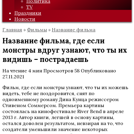
Политика
TV
Праздники
Новости
Главная
»
Фильмы
»
Название фильма
Название фильма, где если
монстры вдруг узнают, что ты их
видишь – пострадаешь
На чтение
4 мин
Просмотров
58
Опубликовано
27.11.2021
Фильм, где если монстры узнают, что ты их можешь
видеть, тебе не поздоровится, снят по
одноименному роману Дина Кунца режиссером
Стивеном Соммерсом. Премьера картины
состоялась на кинофестивале River Bend в апреле
2013 г. Автор книги, легшей в основу картины,
остался доволен результатом, невзирая на то, что
создатели уменьшили значение некоторых