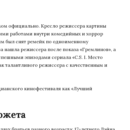
ьмом официально. Кресло режиссера картины
оими работами внутри комедийных и хоррор
 им был снят ремейк по одноименному
ва нашла режиссера после показа «Гремлинов», а
спешными эпизодами сериала «C.S. I. Место
ак талантливого режиссера с качественным и
цианского кинофестиваля как «Лучший
южета
вух братьев разного возраста: 17-летнего Дэйна