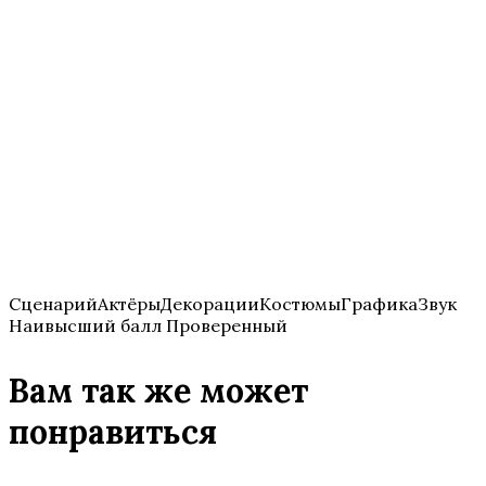
СценарийАктёрыДекорацииКостюмыГрафикаЗвук
Наивысший балл Проверенный
Вам так же может
понравиться