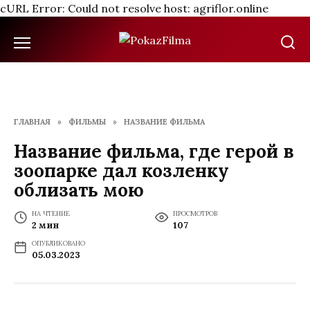
cURL Error: Could not resolve host: agriflor.online
Перейти
к
содержанию
ГЛАВНАЯ
»
ФИЛЬМЫ
»
НАЗВАНИЕ ФИЛЬМА
Название фильма, где герой в
зоопарке дал козленку
облизать мою
НА ЧТЕНИЕ
ПРОСМОТРОВ
2 мин
107
ОПУБЛИКОВАНО
05.03.2023