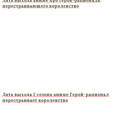
Дата выхода аниме про героя-рационала,
перестраивающего королевство
Дата выхода 2 сезона аниме Герой-рационал
перестраивает королевство