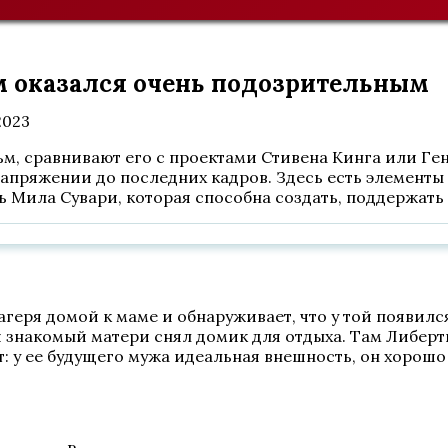
м оказался очень подозрительным
2023
м, сравнивают его с проектами Стивена Кинга или Ге
напряжении до последних кадров. Здесь есть элементы 
ь Мила Сувари, которая способна создать, поддержать
агеря домой к маме и обнаруживает, что у той появил
й знакомый матери снял домик для отдыха. Там Либерт
т: у ее будущего мужа идеальная внешность, он хорошо