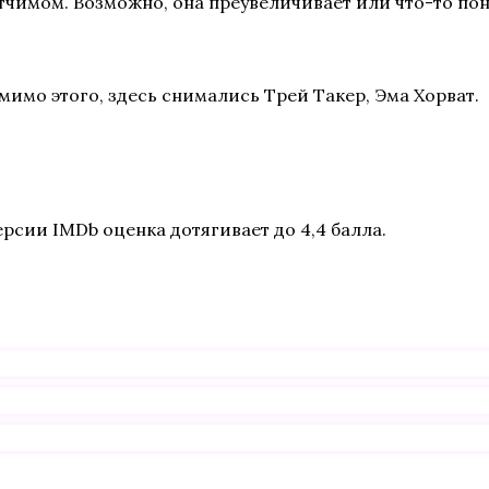
отчимом. Возможно, она преувеличивает или что-то пон
имо этого, здесь снимались Трей Такер, Эма Хорват.
ерсии IMDb оценка дотягивает до 4,4 балла.