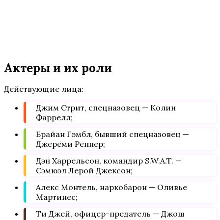
Актеры и их роли
Действующие лица:
Джим Стрит, спецназовец — Колин
Фаррелл;
Брайан Гэмбл, бывший спецназовец —
Джереми Реннер;
Дэн Харрельсон, командир S.W.A.T. —
Сэмюэл Лерой Джексон;
Алекс Монтель, наркобарон — Оливье
Мартинес;
Ти Джей, офицер-предатель — Джош