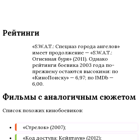
Рейтинги
«S.W.A.T.: Спецназ города ангелов»
имеет продолжение — «S.W.A.T.:
Огненная буря» (2011). Однако
рейтинги боевика 2003 года по-
прежнему остаются высокими: по
«КиноПоиску» — 6,97; по IMDb —
6,00.
Фильмы с аналогичным сюжетом
Список похожих кинобоевиков:
«Стрелок» (2007);
«Код доступа: Кейптаун» (2012);