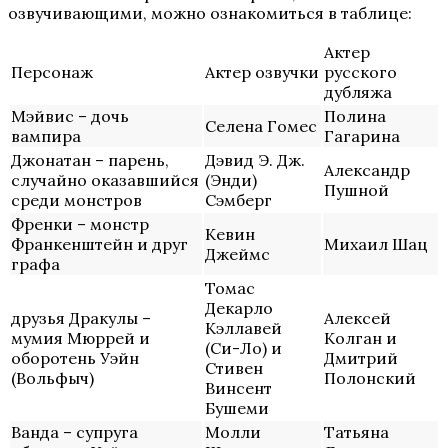
озвучивающими, можно ознакомиться в таблице:
Актер
Персонаж
Актер озвучки
русского
дубляжа
Мэйвис – дочь
Полина
Селена Гомес
вампира
Гагарина
Джонатан – парень,
Дэвид Э. Дж.
Александр
случайно оказавшийся
(Энди)
Пушной
среди монстров
Сэмберг
Френки – монстр
Кевин
Франкенштейн и друг
Михаил Шац
Джеймс
графа
Томас
Декарло
друзья Дракулы –
Алексей
Кэллавей
мумия Мюррей и
Колган и
(Си-Ло) и
оборотень Уэйн
Дмитрий
Стивен
(Вольфыч)
Полонский
Винсент
Бушеми
Ванда – супруга
Молли
Татьяна