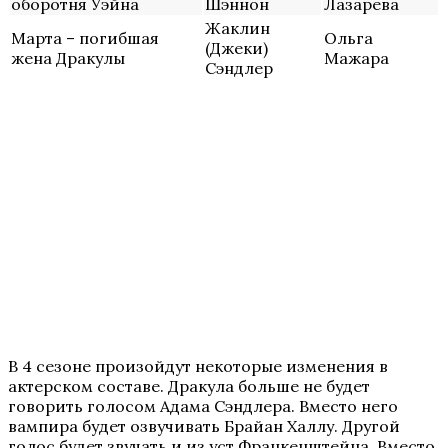
оборотня Уэйна
Шэннон
Лазарева
Жаклин
Марта – погибшая
Ольга
(Джеки)
жена Дракулы
Мажара
Сэндлер
В 4 сезоне произойдут некоторые изменения в
актерском составе. Дракула больше не будет
говорить голосом Адама Сэндлера. Вместо него
вампира будет озвучивать Брайан Халлу. Другой
голос будет звучать и из уст Франкенштейна. Вместо