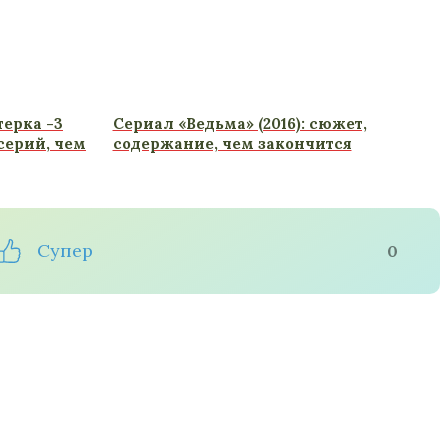
ерка -3
Сериал «Ведьма» (2016): сюжет,
 серий, чем
содержание, чем закончится
Супер
0