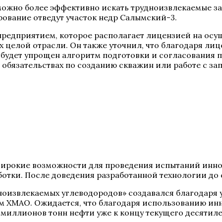
жно более эффективно искать трудноизвлекаемые запа
рование отведут участок недр Салымский-3.
е предприятием, которое располагает лицензией на ос
х целой отрасли. Он также уточнил, что благодаря ли
, будет упрощен алгоритм подготовки и согласования
а обязательствах по созданию скважин или работе с за
широкие возможности для проведения испытаний инно
отки. После доведения разработанной технологии до с
оизвлекаемых углеводородов» создавался благодаря у
ом ХМАО. Ожидается, что благодаря использованию ин
миллионов тонн нефти уже к концу текущего десятиле