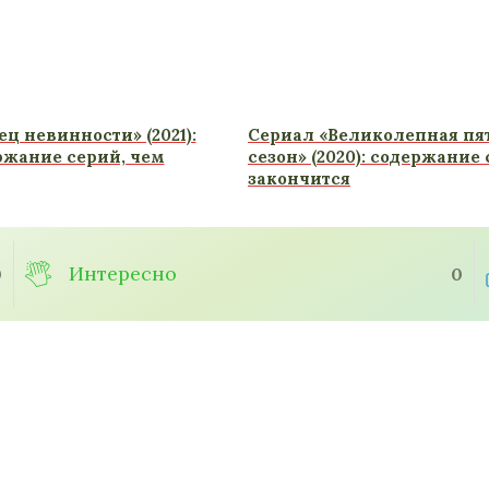
ц невинности» (2021):
Сериал «Великолепная пят
ржание серий, чем
сезон» (2020): содержание
закончится
Интересно
0
0