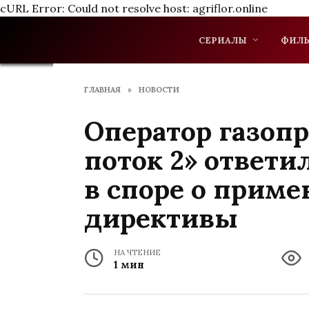
cURL Error: Could not resolve host: agriflor.online
Перейти
к
СЕРИАЛЫ
ФИЛ
содержанию
ГЛАВНАЯ
»
НОВОСТИ
Оператор газоп
поток 2» ответи
в споре о приме
директивы
НА ЧТЕНИЕ
1 мин