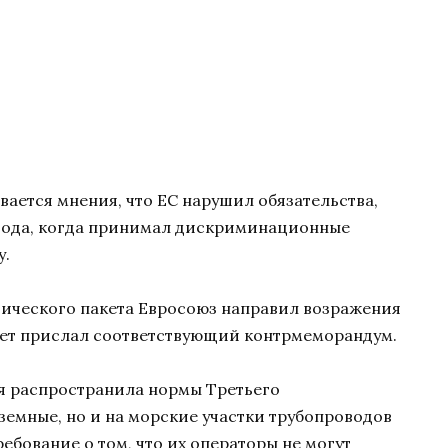
ается мнения, что ЕС нарушил обязательства,
 года, когда принимал дискриминационные
у.
тического пакета Евросоюз направил возражения
твет прислал соответствующий контрмеморандум.
я распространила нормы Третьего
аземные, но и на морские участки трубопроводов
ебование о том, что их операторы не могут