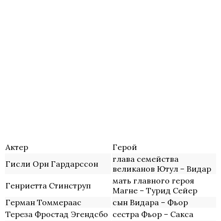
Актер
Герой
глава семейства
Гисли Орн Гардарссон
великанов Ютул – Видар
мать главного героя
Генриетта Стинструп
Магне – Турид Сейер
Герман Томмераас
сын Видара – Фьор
Тереза Фростад Эгендсбо
сестра Фьор – Сакса