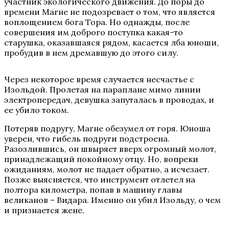
участник экологического движения. До поры до
времени Магне не подозревает о том, что является
воплощением бога Тора. Но однажды, после
совершения им доброго поступка какая-то
старушка, оказавшаяся рядом, касается лба юноши,
пробудив в нем дремавшую до этого силу.
Через некоторое время случается несчастье с
Изольдой. Пролетая на параплане мимо линии
электропередач, девушка запуталась в проводах, и
ее убило током.
Потеряв подругу, Магне обезумел от горя. Юноша
уверен, что гибель подруги подстроена.
Разозлившись, он швыряет вверх огромный молот,
принадлежащий покойному отцу. Но, вопреки
ожиданиям, молот не падает обратно, а исчезает.
Позже выясняется, что инструмент отлетел на
полтора километра, попав в машину главы
великанов – Видара. Именно он убил Изольду, о чем
и признается жене.