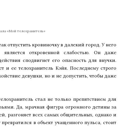
иала «Мой телохранитель»
так отпустить кровиночку в далекий город. У него
а является откровенной слабостью. Он даже
действия сподвигнет его опасность для внучки.
ет и ее телохранитель Кэйя. Последнему строго
койствие девушки, но и не допустить, чтобы даже
елохранитель стал не только препятствием для
ьями. Да, мрачная фигура огромного детины за
й, разгоняет всех самых общительных, однако и
превратился в объект учащенного пульса, стоит