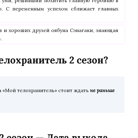
-Гуми, решивший похитить главную героиню в
о. С переменным успехом сближает главных
в и хороших друзей оябуна Сэнагаки, знающая
.
елохранитель 2 сезон?
а «Мой телохранитель» стоит ждать
не раньше
2 сезон — Дата выхода