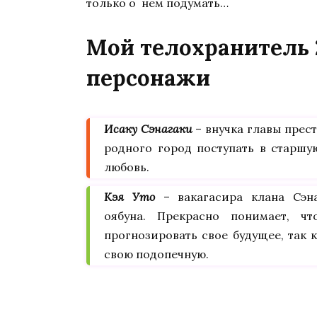
только о нем подумать…
Мой телохранитель 
персонажи
Исаку Сэнагаки
– внучка главы прес
родного город поступать в старшу
любовь.
Кэя Уто
– вакагасира клана Сэн
оябуна. Прекрасно понимает, ч
прогнозировать свое будущее, так 
свою подопечную.