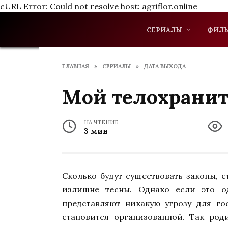
cURL Error: Could not resolve host: agriflor.online
Перейти
к
СЕРИАЛЫ
ФИЛ
содержанию
ГЛАВНАЯ
»
СЕРИАЛЫ
»
ДАТА ВЫХОДА
Мой телохранит
НА ЧТЕНИЕ
3 мин
Сколько будут существовать законы, 
излишне тесны. Однако если это о
представляют никакую угрозу для гос
становится организованной. Так род