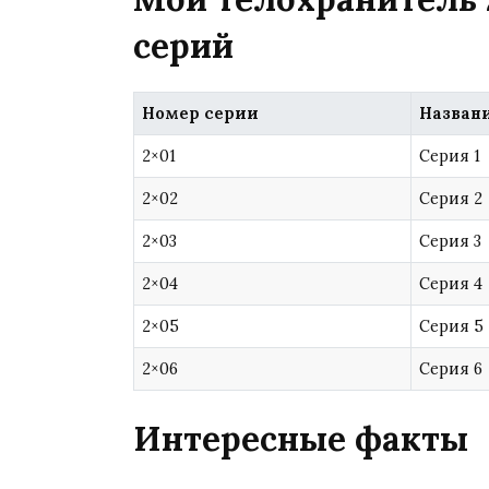
серий
Номер серии
Назван
2×01
Серия 1
2×02
Серия 2
2×03
Серия 3
2×04
Серия 4
2×05
Серия 5
2×06
Серия 6
Интересные факты