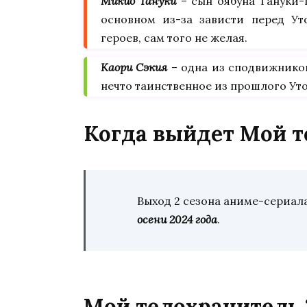
Микио Тануки
– сын оябуна Тануки
основном из-за зависти перед Ут
героев, сам того не желая.
Каори Сэкия
– одна из сподвижнико
нечто таинственное из прошлого Уто
Когда выйдет Мой т
Выход 2 сезона аниме-сериал
осени 2024 года
.
Мой телохранитель 