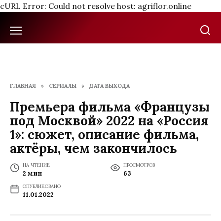
cURL Error: Could not resolve host: agriflor.online
Перейти
к
содержанию
ГЛАВНАЯ
»
СЕРИАЛЫ
»
ДАТА ВЫХОДА
Премьера фильма «Французы
под Москвой» 2022 на «Россия
1»: сюжет, описание фильма,
актёры, чем закончилось
НА ЧТЕНИЕ
ПРОСМОТРОВ
2 мин
63
ОПУБЛИКОВАНО
11.01.2022