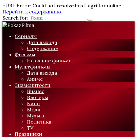
cURL Error: Could not resolve host: agriflor.online
Перейти к содержанию
Search for:
Сериалы
Дата выхода
Содержание
Фильмы
Название фильма
Мультфильмы
Дата выхода
Аниме
Знаменитости
Бизнес
Блогеры
Кино
Мода
Музыка
Политика
TV
Праздники