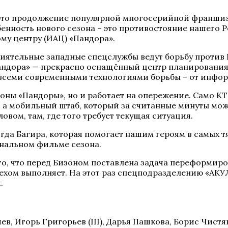
 это продолжение популярной многосерийной франши
бенность нового сезона – это противостояние нашего
у центру (ИАЦ) «Пандора».
лиятельные западные спецслужбы ведут борьбу против
андора» — прекрасно оснащённый центр планирования 
семи современными технологиями борьбы – от инфо
ороны «Пандоры», но и работает на опережение. Само 
а мобильный штаб, который за считанные минуты может
ловом, там, где того требует текущая ситуация.
огда Багира, которая помогает нашим героям в самых 
инальном фильме сезона.
то, что перед Бизоном поставлена задача переформиро
ехом выполняет. На этот раз спецподразделению «АКУЛ
.
в, Игорь Григорьев (III), Дарья Пашкова, Борис Чистяк