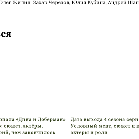
Олег Жилин, Захар Черезов, Юлия Кубина, Андрей Шап
ься
риала «Дина и Доберман»
Дата выхода 4 сезона сер
»: сюжет, актёры,
Условный мент, сюжет и 
рий, чем закончилось
актеры и роли