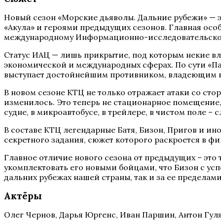
Новый сезон «Морские дьяволы. Дальние рубежи» —
«Акула» и героями предыдущих сезонов. Главная осо
международному Информационно-исследовательском
Статус ИАЦ — лишь прикрытие, под которым некие в
экономической и международных сферах. По сути «П
выступает достойнейшим противником, владеющим в
В новом сезоне КТЦ не только отражает атаки со ст
изменилось. Это теперь не стационарное помещение, 
судне, в микроавтобусе, в трейлере, в чистом поле – с
В составе КТЦ легендарные Батя, Бизон, Пригов и ин
секретного задания, сюжет которого раскроется в ф
Главное отличие нового сезона от предыдущих – это 
укомплектовать его новыми бойцами, что Бизон с усп
дальних рубежах нашей страны, так и за ее пределами
Актёры
Олег Чернов, Дарья Юргенс, Иван Паршин, Антон Гуляе