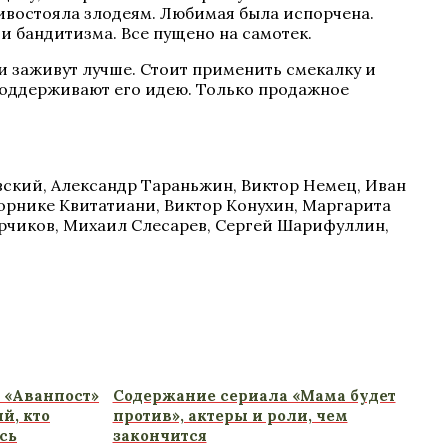
тивостояла злодеям. Любимая была испорчена.
ии бандитизма. Все пущено на самотек.
и заживут лучше. Стоит применить смекалку и
поддерживают его идею. Только продажное
вский, Александр Тараньжин, Виктор Немец, Иван
орнике Квитатиани, Виктор Конухин, Маргарита
ырчиков, Михаил Слесарев, Сергей Шарифуллин,
л «Аванпост»
Содержание сериала «Мама будет
й, кто
против», актеры и роли, чем
сь
закончится