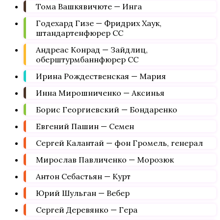
Тома Вашкявичюте — Инга
Годехард Гизе — Фридрих Хаук,
штандартенфюрер СС
Андреас Конрад — Зайдлиц,
оберштурмбаннфюрер СС
Ирина Рождественская — Мария
Инна Мирошниченко — Аксинья
Борис Георгиевский — Бондаренко
Евгений Пашин — Семен
Сергей Калантай — фон Громель, генерал
Мирослав Павличенко — Морозюк
Антон Себастьян — Курт
Юрий Шульган — Вебер
Сергей Деревянко — Гера