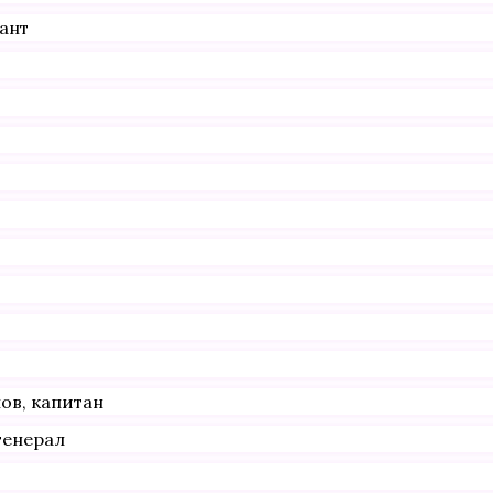
ант
ов, капитан
генерал