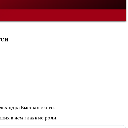
тся
лександра Высоковского.
вших в нем главные роли.