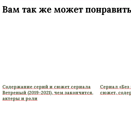
Вам так же может понравит
Содержание серий и сюжет сериала
Сериал «Без 
Ветреный (2019-2021), чем закончится,
сюжет, соде
актеры и роли