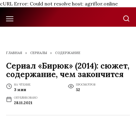
cURL Error: Could not resolve host: agriflor.online
Перейти
к
содержанию
ГЛАВНАЯ
»
СЕРИАЛЫ
»
СОДЕРЖАНИЕ
Сериал «Бирюк» (2014): сюжет,
содержание, чем закончится
НА ЧТЕНИЕ
ПРОСМОТРОВ
3 мин
52
ОПУБЛИКОВАНО
28.11.2021