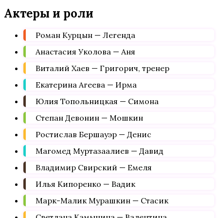
Актеры и роли
Роман Курцын — Легенда
Анастасия Уколова — Аня
Виталий Хаев — Григорич, тренер
Екатерина Агеева — Ирма
Юлия Топольницкая — Симона
Степан Девонин — Мошкин
Ростислав Бершауэр — Денис
Магомед Муртазаалиев — Давид
Владимир Свирский — Емеля
Илья Кипоренко — Вадик
Марк-Малик Мурашкин — Стасик
Светлана Камынина — Валентина