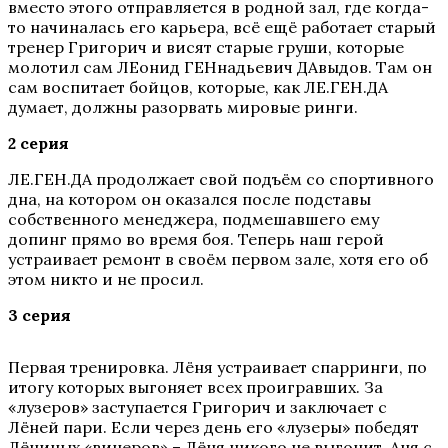
вместо этого отправляется в родной зал, где когда-
то начиналась его карьера, всё ещё работает старый
тренер Григорич и висят старые груши, которые
молотил сам ЛЕонид ГЕНнадьевич ДАвыдов. Там он
сам воспитает бойцов, которые, как ЛЕ.ГЕН.ДА
думает, должны разорвать мировые ринги.
2 серия
ЛЕ.ГЕН.ДА продолжает свой подъём со спортивного
дна, на котором он оказался после подставы
собственного менеджера, подмешавшего ему
допинг прямо во время боя. Теперь наш герой
устраивает ремонт в своём первом зале, хотя его об
этом никто и не просил.
3 серия
Первая тренировка. Лёня устраивает спарринги, по
итогу которых выгоняет всех проигравших. За
«лузеров» заступается Григорич и заключает с
Лёней пари. Если через день его «лузеры» победят
Лёниных «винеров» – Лёня никого не выгонит. Аня с