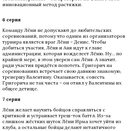
инновационный метод растяжки.
6 серия
Команду Лёни не допускают до любительских
соревнований, потому что одним из организаторов
турнира является враг Лёни – Денис. Чтобы
добиться участия, Лёня и Аня идут к главе
администрации, которая вожделеет Лёню. Ну… по
крайней мере, в этом уверен сам Лёня. А значит,
ради участия придётся попотеть. Григорич на
соревнованиях встречает свою давнюю знакомую,
тренершу Валентину. Оказывается, совесть
Григорича не так чиста – он отнял у Валентины их
общее детище.
7 серия
Лёня желает научить бойцов справляться с
критикой и устраивает треш-ток баттл. Из-за
слишком жёстких шуток Лёни Ирма хочет уйти из
клуба, а остальные бойцы делают нетактичного