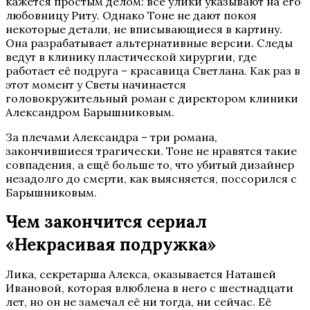
кажется простым делом: все улики указывают на его
любовницу Риту. Однако Тоне не дают покоя
некоторые детали, не вписывающиеся в картину.
Она разрабатывает альтернативные версии. Следы
ведут в клинику пластической хирургии, где
работает её подруга – красавица Светлана. Как раз в
этот момент у Светы начинается
головокружительный роман с директором клиники
Александром Барышниковым.
За плечами Александра – три романа,
закончившиеся трагически. Тоне не нравятся такие
совпадения, а ещё больше то, что убитый дизайнер
незадолго до смерти, как выясняется, поссорился с
Барышниковым.
Чем закончится сериал
«Некрасивая подружка»
Лика, секретарша Алекса, оказывается Наташей
Ивановой, которая влюблена в него с шестнадцати
лет, но он не замечал её ни тогда, ни сейчас. Её