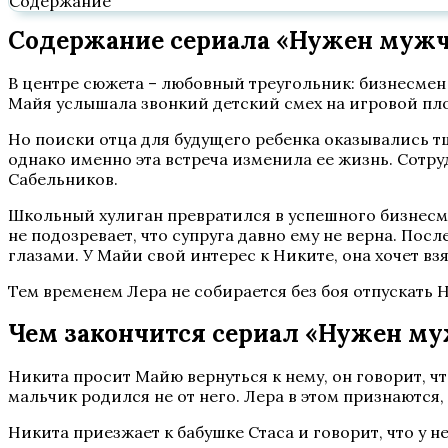
Содержание
Содержание сериала «Нужен мужчи
В центре сюжета – любовный треугольник: бизнесмен
Майя услышала звонкий детский смех на игровой площ
Но поиски отца для будущего ребенка оказывались тщ
однако именно эта встреча изменила ее жизнь. Сот
Сабельников.
Школьный хулиган превратился в успешного бизнесм
не подозревает, что супруга давно ему не верна. Пос
глазами. У Майи свой интерес к Никите, она хочет в
Тем временем Лера не собирается без боя отпускать 
Чем закончится сериал «Нужен м
Никита просит Майю вернуться к нему, он говорит, чт
мальчик родился не от него. Лера в этом признаются,
Никита приезжает к бабушке Стаса и говорит, что у н