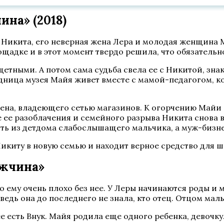
на» (2018)
 Никита, его неверная жена Лера и молодая женщина 
адке и в этот момент твердо решила, что обязательн
етными. А потом сама судьба свела ее с Никитой, зна
рудница музея Майя живет вместе с мамой-педагогом,
ена, владеющего сетью магазинов. К огорчению Майи 
ле ее разоблачения и семейного разрыва Никита снова 
зять из детдома слабослышащего мальчика, а муж-бизн
Никиту в новую семью и находит верное средство для 
ужчина»
о ему очень плохо без нее. У Леры начинаются роды и 
 ведь она до последнего не знала, кто отец. Отцом мал
ее есть Внук. Майя родила еще одного ребенка, девочку