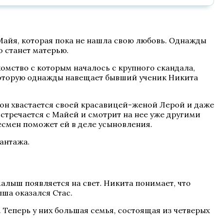
Майя, которая пока не нашла свою любовь. Однажды
о станет матерью.
комство с которым началось с крупного скандала,
 которую однажды навещает бывший ученик Никита
он хвастается своей красавицей-женой Лерой и даже
встречается с Майей и смотрит на нее уже другими
есмен поможет ей в деле усыновления.
шантажа.
малыш появляется на свет. Никита понимает, что
ыша оказался Стас.
. Теперь у них большая семья, состоящая из четверых