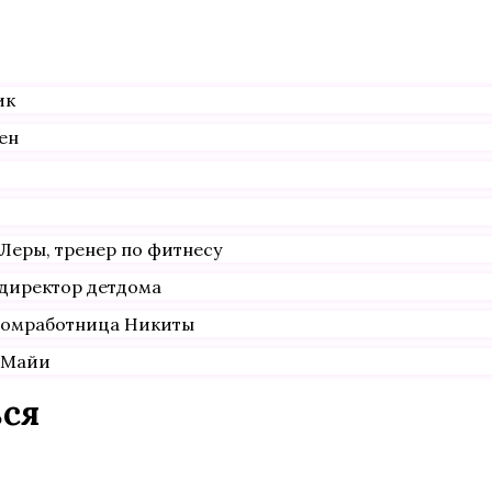
ик
ен
Леры, тренер по фитнесу
 директор детдома
домработница Никиты
ь Майи
ься