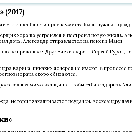
 (2017)
 где его способности программиста были нужны гораздо
рщик хорошо устроился и построил новую жизнь. А че
дная дочь. Александр отправляется на поиски Майи.
вно не проживает. Друг Александра — Сергей Гуров, 
дра Карина, никаких дочерей не имеют. В процессе пои
рогнозы врача скоро сбываются.
 проезжавшая мимо женщина. Чтобы отблагодарить Алис
да, история заканчивается неудачей. Александру начин
ки»