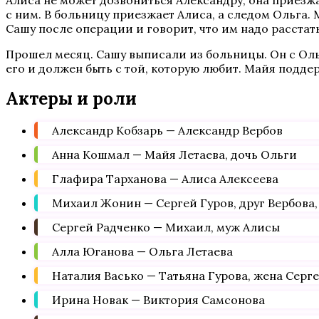
Алиса не может дозвониться Александру, она приезжае
с ним. В больницу приезжает Алиса, а следом Ольга.
Сашу после операции и говорит, что им надо расстать
Прошел месяц. Сашу выписали из больницы. Он с Оль
его и должен быть с той, которую любит. Майя подде
Актеры и роли
Александр Кобзарь — Александр Вербов
Анна Кошмал — Майя Летаева, дочь Ольги
Глафира Тарханова — Алиса Алексеева
Михаил Жонин — Сергей Гуров, друг Вербова
Сергей Радченко — Михаил, муж Алисы
Алла Юганова — Ольга Летаева
Наталия Васько — Татьяна Гурова, жена Серг
Ирина Новак — Виктория Самсонова