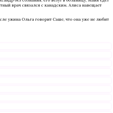
сандр без сознания, его везут в больницу, Майя едет
стный врач связался с канадским. Алиса навещает
ле ужина Ольга говорит Саше, что она уже не любит