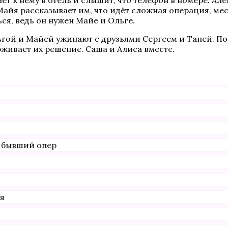
т к нему в отель и слышит, что телефон в номере. Алек
 Майя рассказывает им, что идёт сложная операция, ме
ся, ведь он нужен Майе и Ольге.
гой и Майей ужинают с друзьями Сергеем и Таней. Пос
рживает их решение. Саша и Алиса вместе.
, бывший опер
ея