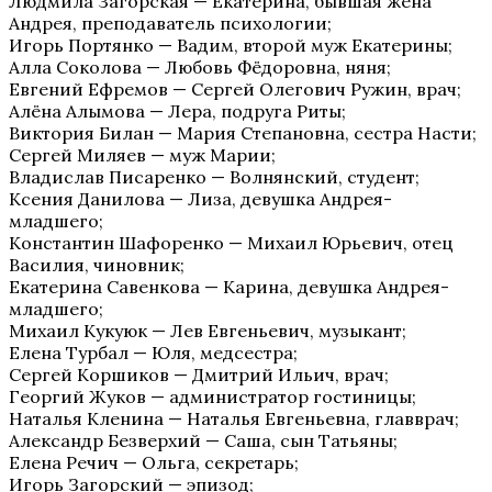
Людмила Загорская — Екатерина, бывшая жена
Андрея, преподаватель психологии;
Игорь Портянко — Вадим, второй муж Екатерины;
Алла Соколова — Любовь Фёдоровна, няня;
Евгений Ефремов — Сергей Олегович Ружин, врач;
Алёна Алымова — Лера, подруга Риты;
Виктория Билан — Мария Степановна, сестра Насти;
Сергей Миляев — муж Марии;
Владислав Писаренко — Волнянский, студент;
Ксения Данилова — Лиза, девушка Андрея-
младшего;
Константин Шафоренко — Михаил Юрьевич, отец
Василия, чиновник;
Екатерина Савенкова — Карина, девушка Андрея-
младшего;
Михаил Кукуюк — Лев Евгеньевич, музыкант;
Елена Турбал — Юля, медсестра;
Сергей Коршиков — Дмитрий Ильич, врач;
Георгий Жуков — администратор гостиницы;
Наталья Кленина — Наталья Евгеньевна, главврач;
Александр Безверхий — Саша, сын Татьяны;
Елена Речич — Ольга, секретарь;
Игорь Загорский — эпизод;