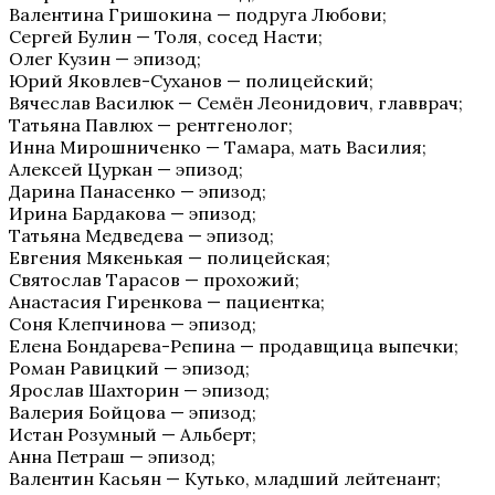
Валентина Гришокина — подруга Любови;
Сергей Булин — Толя, сосед Насти;
Олег Кузин — эпизод;
Юрий Яковлев-Суханов — полицейский;
Вячеслав Василюк — Семён Леонидович, главврач;
Татьяна Павлюх — рентгенолог;
Инна Мирошниченко — Тамара, мать Василия;
Алексей Цуркан — эпизод;
Дарина Панасенко — эпизод;
Ирина Бардакова — эпизод;
Татьяна Медведева — эпизод;
Евгения Мякенькая — полицейская;
Святослав Тарасов — прохожий;
Анастасия Гиренкова — пациентка;
Соня Клепчинова — эпизод;
Елена Бондарева-Репина — продавщица выпечки;
Роман Равицкий — эпизод;
Ярослав Шахторин — эпизод;
Валерия Бойцова — эпизод;
Истан Розумный — Альберт;
Анна Петраш — эпизод;
Валентин Касьян — Кутько, младший лейтенант;