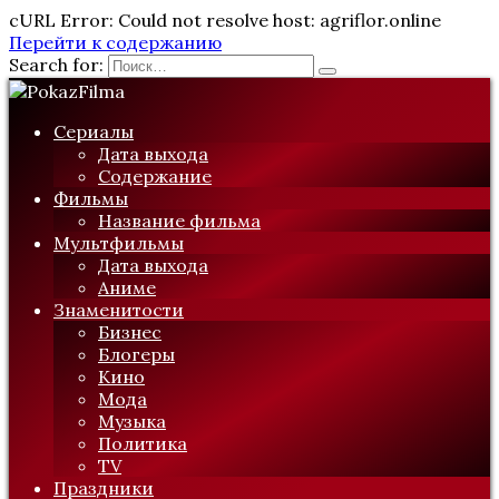
cURL Error: Could not resolve host: agriflor.online
Перейти к содержанию
Search for:
Сериалы
Дата выхода
Содержание
Фильмы
Название фильма
Мультфильмы
Дата выхода
Аниме
Знаменитости
Бизнес
Блогеры
Кино
Мода
Музыка
Политика
TV
Праздники