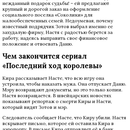
нежданный подарок судьбы! – ей предлагают
крупный и дорогой заказ на оформление
социального поселка «Соколики» для
малообеспеченных семей. Недоумевая, почему
известный подрядчик Зотов выбрал именно ее
захудалую фирму, Настя с радостью берется за
работу, надеясь выправить свое финансовое
положение и отвоевать Даню.
Чем закончится сериал
«Последний ход королевы»
Кира рассказывает Насте, что всю игру она
устроила, чтобы наказать мужа. Она отпускает Даню.
Мэру возвращают документы, но это только копии.
Настя возвращается. В швейцарских новостях
показывают репортаж о смерти Киры и Насти,
который видят Зотов и мэр.
Следователь сообщает Насте, что Киру убили. Настя
вскрывает письмо, которое ей оставила Кира в
аэропорту. В письме Кира отправляет её в банк.