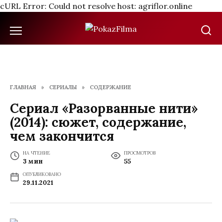
cURL Error: Could not resolve host: agriflor.online
Перейти
к
содержанию
ГЛАВНАЯ
»
СЕРИАЛЫ
»
СОДЕРЖАНИЕ
Сериал «Разорванные нити»
(2014): сюжет, содержание,
чем закончится
НА ЧТЕНИЕ
ПРОСМОТРОВ
3 мин
55
ОПУБЛИКОВАНО
29.11.2021