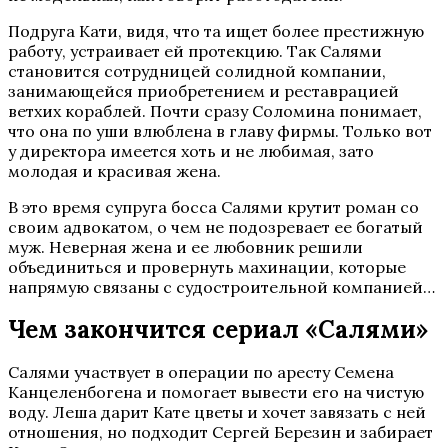
Подруга Кати, видя, что та ищет более престижную
работу, устраивает ей протекцию. Так Салями
становится сотрудницей солидной компании,
занимающейся приобретением и реставрацией
ветхих кораблей. Почти сразу Соломина понимает,
что она по уши влюблена в главу фирмы. Только вот
у директора имеется хоть и не любимая, зато
молодая и красивая жена.
В это время супруга босса Салями крутит роман со
своим адвокатом, о чем не подозревает ее богатый
муж. Неверная жена и ее любовник решили
объединиться и провернуть махинации, которые
напрямую связаны с судостроительной компанией…
Чем закончится сериал «Салями»
Салями участвует в операции по аресту Семена
Канцеленбогена и помогает вывести его на чистую
воду. Леша дарит Кате цветы и хочет завязать с ней
отношения, но подходит Сергей Березин и забирает