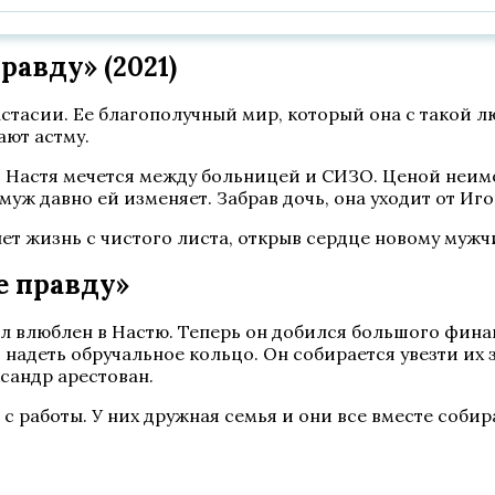
авду» (2021)
стасии. Ее благополучный мир, который она с такой л
ают астму.
м. Настя мечется между больницей и СИЗО. Ценой неим
муж давно ей изменяет. Забрав дочь, она уходит от Иго
ет жизнь с чистого листа, открыв сердце новому мужчи
е правду»
л влюблен в Настю. Теперь он добился большого финан
 надеть обручальное кольцо. Он собирается увезти их 
сандр арестован.
с работы. У них дружная семья и они все вместе собир