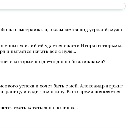
юбовью выстраивала, оказывается под угрозой: мужа
оверных усилий ей удается спасти Игоря от тюрьмы.
ря и пытается начать все с нуля…
не, с которым когда-то давно была знакома?..
сового успеха и хочет быть с ней. Александр держит
заграницу и садит в машину. В это время появляется
аются ехать кататься на роликах…