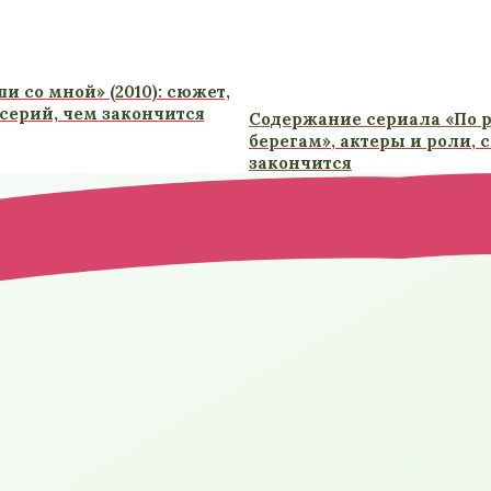
 со мной» (2010): сюжет,
серий, чем закончится
Содержание сериала «По 
берегам», актеры и роли, 
закончится