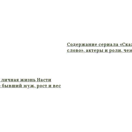
Содержание сериала «Ска
слово», актеры и роли, че
 личная жизнь Насти
е бывший муж, рост и вес