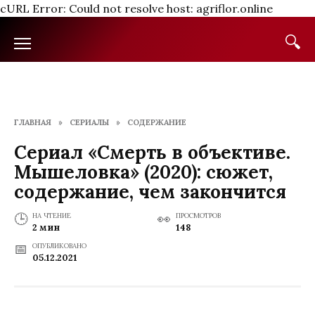
cURL Error: Could not resolve host: agriflor.online
Перейти
к
содержанию
ГЛАВНАЯ
»
СЕРИАЛЫ
»
СОДЕРЖАНИЕ
Сериал «Смерть в объективе.
Мышеловка» (2020): сюжет,
содержание, чем закончится
НА ЧТЕНИЕ
ПРОСМОТРОВ
2 мин
148
ОПУБЛИКОВАНО
05.12.2021