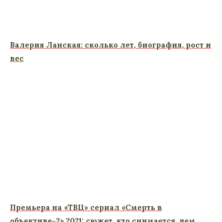
Валерия Ланская: сколько лет, биография, рост и
вес
Премьера на «ТВЦ» сериал «Смерть в
объективе-2» 2021: сюжет, кто снимается, чем