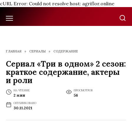
cURL Error: Could not resolve host: agriflor.online
Перейти
к
содержанию
ГЛАВНАЯ
»
СЕРИАЛЫ
»
СОДЕРЖАНИЕ
Сериал «Три в одном» 2 сезон:
краткое содержание, актеры
и роли
НА ЧТЕНИЕ
ПРОСМОТРОВ
2 мин
56
ОПУБЛИКОВАНО
30.11.2021