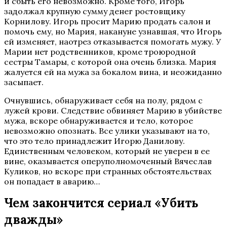
и сбыть его невозможно. Кроме того, Игорь
задолжал крупную сумму денег ростовщику
Корнилову. Игорь просит Марию продать салон и
помочь ему, но Мария, накануне узнавшая, что Игорь
ей изменяет, наотрез отказывается помогать мужу. У
Марии нет родственников, кроме троюродной
сестры Тамары, с которой она очень близка. Мария
жалуется ей на мужа за бокалом вина, и неожиданно
засыпает.
Очнувшись, обнаруживает себя на полу, рядом с
лужей крови. Следствие обвиняет Марию в убийстве
мужа, вскоре обнаруживается и тело, которое
невозможно опознать. Все улики указывают на то,
что это тело принадлежит Игорю Данилову.
Единственным человеком, который не уверен в ее
вине, оказывается оперуполномоченный Вячеслав
Куликов, но вскоре при странных обстоятельствах
он попадает в аварию…
Чем закончится сериал «Убить
дважды»