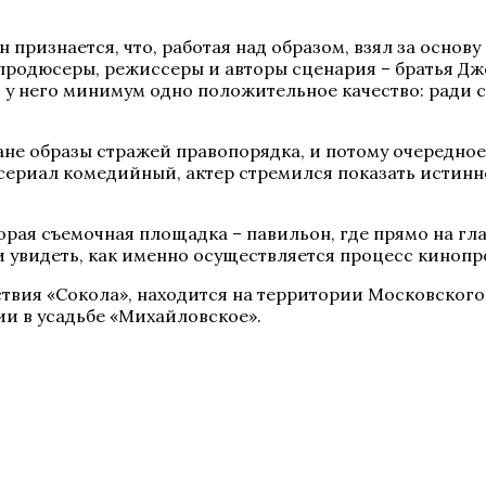
признается, что, работая над образом, взял за основ
продюсеры, режиссеры и авторы сценария – братья Джо
у него минимум одно положительное качество: ради св
ане образы стражей правопорядка, и потому очередно
 сериал комедийный, актер стремился показать истинн
ая съемочная площадка – павильон, где прямо на гла
 увидеть, как именно осуществляется процесс кинопр
ствия «Сокола», находится на территории Московского
и в усадьбе «Михайловское».