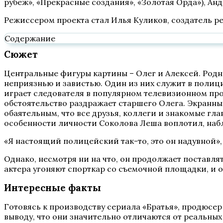
рубеж», «Прекрасные создания», «Золотая Орда»), А
Режиссером проекта стал Илья Куликов, создатель р
Содержание
Сюжет
Центральные фигуры картины – Олег и Алексей. Родн
неприязнью и завистью. Один из них служит в полици
играет следователя в популярном телевизионном прое
обстоятельство раздражает старшего Олега. Экранны
обаятельным, что все друзья, коллеги и знакомые гл
особенности личности Соколова Леша воплотил, наб
«Я настоящий полицейский так-то, это он надувной»,
Однако, несмотря ни на что, он продолжает поставлят
актера угоняют спорткар со съемочной площадки, и 
Интересные факты
Готовясь к производству сериала «Братья», продюсе
выводу, что они значительно отличаются от реальных