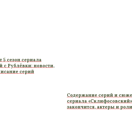
 5 сезон сериала
 с Рублёвки: новости,
писание серий
Содержание серий и сюжет
сериала «Склифосовский» 
закончится, актеры и рол