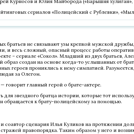
ндрей Курносов и Юлия Майборода («Барышня хулиган»,
ейтинговых сериалов «Полицейский с Рублевки», «Мыл
ых братьев не связывают узы крепкой мужской дружбы
и, и весь сложный, опасный процесс работы оперативн
кте – сериале «Сокол». Младший из двух братьев, Але
й образ создан на основе когда-то услышанных от бр
авных героев прониклись к нему симпатией. Разумеется
людая за Олегом.
 — говорит главный герой о брате-актере.
ь для звездного братца истории, которые тот использу
он обращается к брату-полицейскому за помощью.
р и соавтор сценария Илья Куликов на протяжении дол
 стражей правопорядка. Таким образом у него и возни