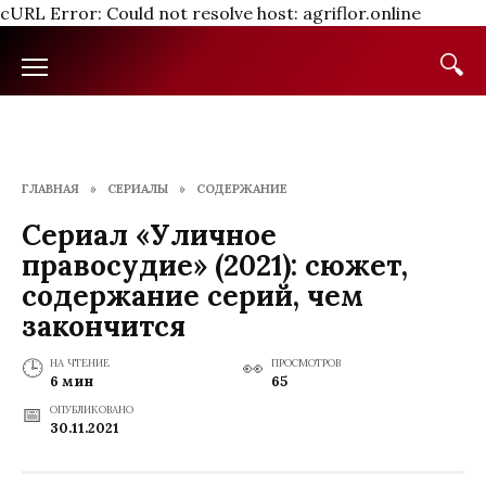
cURL Error: Could not resolve host: agriflor.online
Перейти
к
содержанию
ГЛАВНАЯ
»
СЕРИАЛЫ
»
СОДЕРЖАНИЕ
Сериал «Уличное
правосудие» (2021): сюжет,
содержание серий, чем
закончится
НА ЧТЕНИЕ
ПРОСМОТРОВ
6 мин
65
ОПУБЛИКОВАНО
30.11.2021