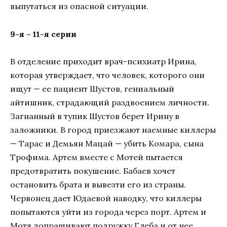
выпутаться из опасной ситуации.
9-я – 11-я серии
В отделение приходит врач-психиатр Ирина,
которая утверждает, что человек, которого они
ищут — ее пациент Шустов, гениальный
айтишник, страдающий раздвоением личности.
Загнанный в тупик Шустов берет Ирину в
заложники. В город приезжают наемные киллеры
— Тарас и Демьян Мацай — убить Комара, сына
Трофима. Артем вместе с Мотей пытается
предотвратить покушение. Бабаев хочет
остановить брата и вывезти его из страны.
Червонец дает Юдаевой наводку, что киллеры
попытаются уйти из города через порт. Артем и
Мотя допрашивают подружку Глеба и от нее