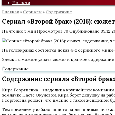
Новости
Главная
»
Сериалы
»
Содержание
Сериал «Второй брак» (2016): сюже
На чтение
3 мин
Просмотров
70
Опубликовано
05.12.2
На телеэкранах состоится показ 4-х серийного мини-
Здесь вы можете узнать сюжет и краткое содержание 
Содержание
Содержание сериала «Второй брак» 
Кира Георгиевна – владелица крупнейшей компании.
землячке Насте Окуневой. Кира берёт девушку на раб
Георгиевна решает, что именно с такой женщиной буд
Тем временем у избалованного парня, привыкшего жи
что она не может доверить судьбу сына расчётливой 