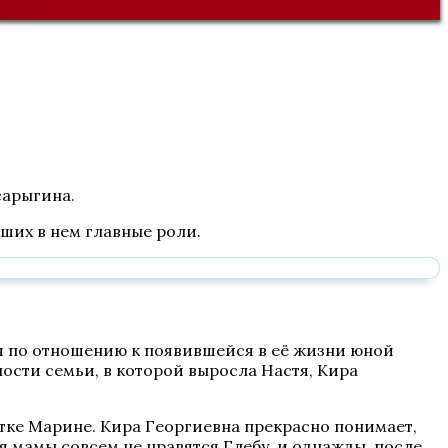
сарыгина.
вших в нем главные роли.
я по отношению к появившейся в её жизни юной
ности семьи, в которой выросла Настя, Кира
отке Марине. Кира Георгиевна прекрасно понимает,
я мамы совсем не нравятся Глебу, и однажды, после