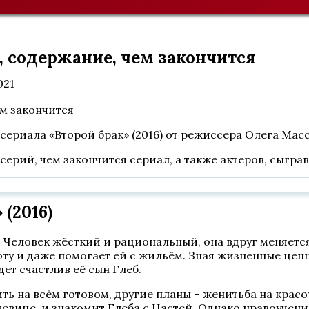
т, содержание, чем закончится
021
сериала «Второй брак» (2016) от режиссера Олега Мас
серий, чем закончится сериал, а также актеров, сыгра
(2016)
 Человек жёсткий и рациональный, она вдруг меняетс
оту и даже помогает ей с жильём. Зная жизненные цен
ет счастлив её сын Глеб.
ть на всём готовом, другие планы – женитьба на крас
девице, и знакомит Глеба с Настей. Однако нравоучени