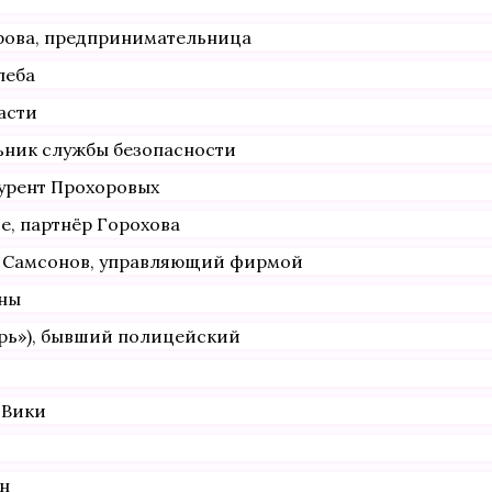
рова, предпринимательница
леба
асти
ьник службы безопасности
курент Прохоровых
е, партнёр Горохова
ч Самсонов, управляющий фирмой
ины
арь»), бывший полицейский
 Вики
н