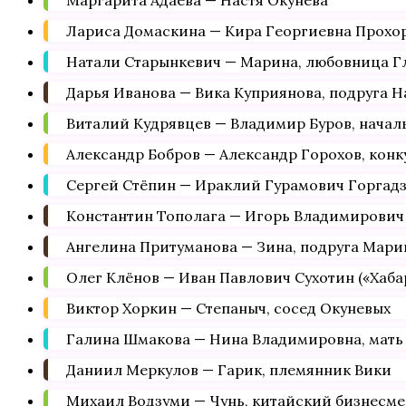
Маргарита Адаева — Настя Окунева
Лариса Домаскина — Кира Георгиевна Прохо
Натали Старынкевич — Марина, любовница Г
Дарья Иванова — Вика Куприянова, подруга Н
Виталий Кудрявцев — Владимир Буров, начал
Александр Бобров — Александр Горохов, кон
Сергей Стёпин — Ираклий Гурамович Горгадз
Константин Тополага — Игорь Владимирови
Ангелина Притуманова — Зина, подруга Мар
Олег Клёнов — Иван Павлович Сухотин («Хаб
Виктор Хоркин — Степаныч, сосед Окуневых
Галина Шмакова — Нина Владимировна, мать
Даниил Меркулов — Гарик, племянник Вики
Михаил Водзуми — Чунь, китайский бизнесме