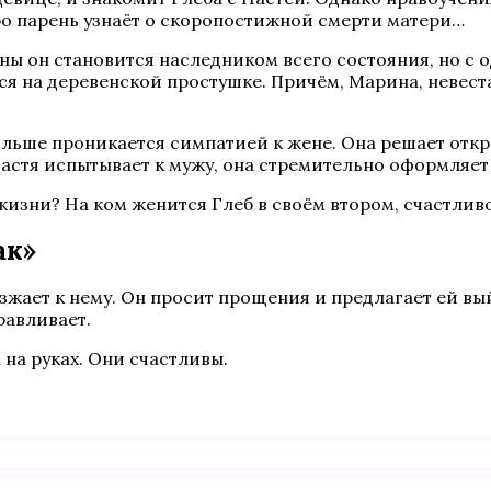
утро парень узнаёт о скоропостижной смерти матери…
ны он становится наследником всего состояния, но с 
я на деревенской простушке. Причём, Марина, невеста 
ольше проникается симпатией к жене. Она решает отк
Настя испытывает к мужу, она стремительно оформляет
изни? На ком женится Глеб в своём втором, счастлив
ак»
езжает к нему. Он просит прощения и предлагает ей вы
равливает.
 на руках. Они счастливы.