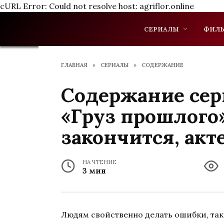
cURL Error: Could not resolve host: agriflor.online
Перейти
к
СЕРИАЛЫ
ФИЛ
содержанию
ГЛАВНАЯ
»
СЕРИАЛЫ
»
СОДЕРЖАНИЕ
Содержание сер
«Груз прошлого»
закончится, акт
НА ЧТЕНИЕ
3 мин
Людям свойственно делать ошибки, так