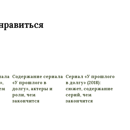
нравиться
иала
Содержание сериала
Сериал «У прошлого
»,
«У прошлого в
в долгу» (2018):
чем
долгу», актеры и
сюжет, содержание
роли, чем
серий, чем
закончится
закончится