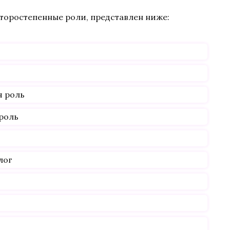
второстепенные роли, представлен ниже:
я роль
 роль
лог